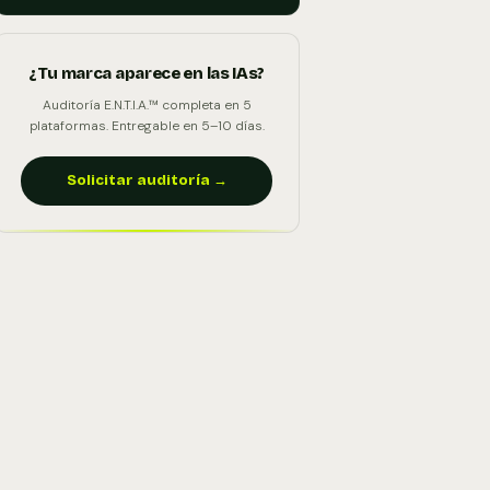
¿Tu marca aparece en las IAs?
Auditoría E.N.T.I.A.™ completa en 5
plataformas. Entregable en 5–10 días.
Solicitar auditoría →