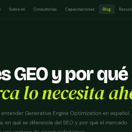
o
Sobre mí
Consultorías
Capacitaciones
Blog
Recur
s GEO y por qué
ca lo necesita ah
ra entender Generative Engine Optimization en español.
a, en qué se diferencia del SEO y por qué el mercado