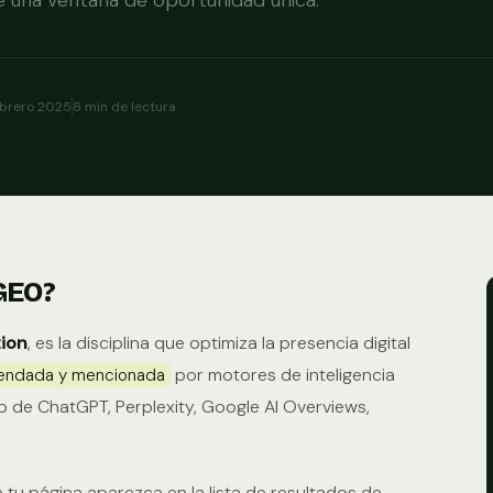
e una ventana de oportunidad única.
brero 2025
8 min de lectura
GEO?
tion
, es la disciplina que optimiza la presencia digital
por motores de inteligencia
mendada y mencionada
do de ChatGPT, Perplexity, Google AI Overviews,
 tu página aparezca en la lista de resultados de