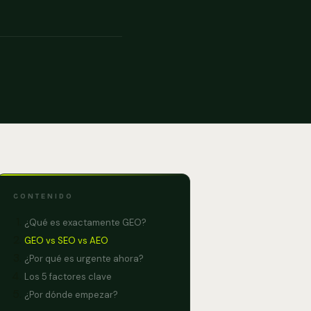
CONTENIDO
¿Qué es exactamente GEO?
GEO vs SEO vs AEO
¿Por qué es urgente ahora?
Los 5 factores clave
¿Por dónde empezar?