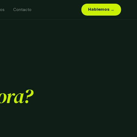
sos
Contacto
Hablemos →
ora?