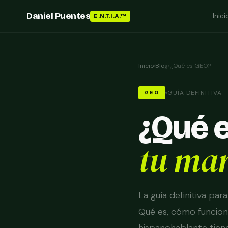
Daniel Puentes
Inici
E.N.T.I.A.™
Inicio
›
Blog
›
¿Qué es GEO?
GUÍA DEFINITIVA
GEO
¿Qué e
tu mar
La guía definitiva pa
Qué es, cómo funcion