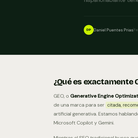
hispanohablante tien
Daniel Puentes Prias
Fe
DP
¿Qué es exactamente 
GEO, o
Generative Engine Optimiza
de una marca para ser
citada, reco
artificial generativa. Estamos hablan
Microsoft Copilot y Gemini.
Mientras el SEO tradicional busca que