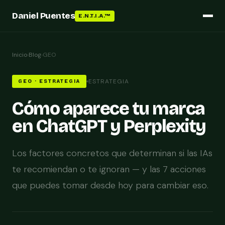
Daniel Puentes
E.N.T.I.A.™
Inicio
›
Blog
›
GEO
ESTRATEGIA
GEO · ESTRATEGIA
Cómo aparece tu marca
en ChatGPT y Perplexity
Los factores concretos que determinan si las IAs
te recomiendan o te ignoran — y las 7 acciones
que puedes tomar desde hoy para cambiar eso.