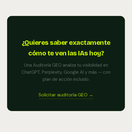
¿Quieres saber exactamente
cómo te ven las IAs hoy?
Una Auditoría GEO analiza tu visibilidad en
ChatGPT, Perplexity, Google AI y más — con
plan de acción incluido.
Solicitar auditoría GEO →